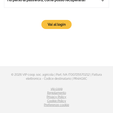
Ho perso la password, come posso recuperarla?
Vai al login
© 2026 VIP coop. soc. agricola | Part. IVA IT00725570212 | Fattura
elettronica - Codice destinatario | PR4AG6C
vip coop
Regolamento
Privacy Policy
Cookie Policy
Preferenze cookie